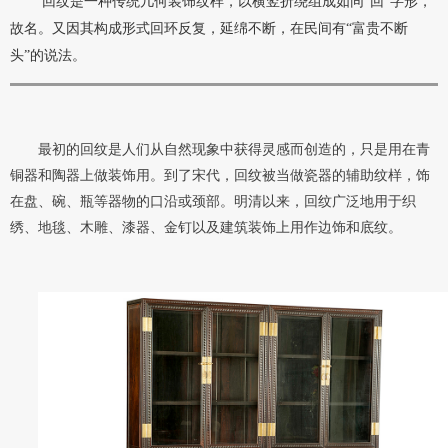
回纹是一种传统几何装饰纹样
，
以横竖折绕组成如同“回”字形，
故名。又
因其构成形式回环反复，延绵不断，在民间有“富贵不断
头”的说法。
最初的回纹是人们从自然现象中获得灵感而创造的，只是用在青
铜器和陶器上做装饰用。到了宋代，回纹被当做瓷器的辅助纹样，饰
在盘、碗、瓶等器物的口沿或颈部。明清以来，回纹广泛地用于织
绣、地毯、木雕、漆器、金钉以及建筑装饰上用作边饰和底纹。