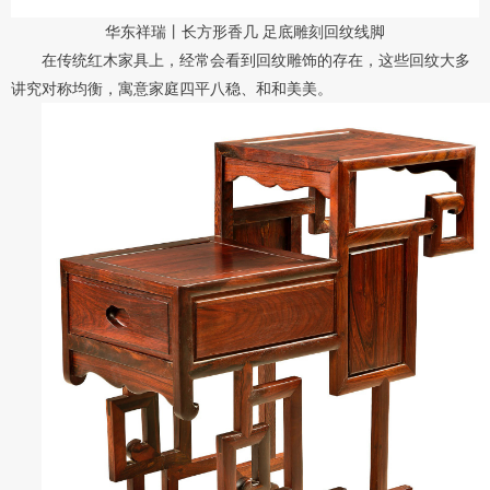
华东祥瑞丨长方形香几 足底雕刻回纹线脚
在传统红木家具上，经常会看到回纹雕饰的存在，这些回纹大多
讲究对称均衡，
寓意家庭四平八稳、和和美美。