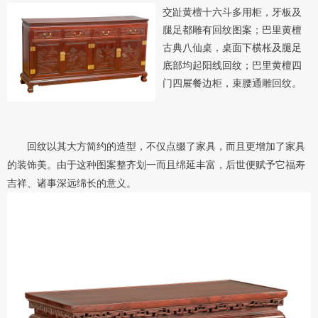
交趾黄檀十六斗多用柜，牙板及
腿足都雕有回纹图案；巴里黄檀
古典八仙桌，桌面下横枨及腿足
底部均起阳线回纹；巴里黄檀四
门四屉餐边柜，束腰通雕回纹。
回纹以其大方简约的造型，不仅点缀了家具，而且更增加了家具
的装饰美。由于这种图案整齐划一而且绵延丰富，后世便赋予它福寿
吉祥、诸事深远绵长的意义。