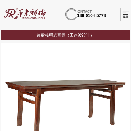
186-0104-5778
红酸枝明式画案（田燕波设计）